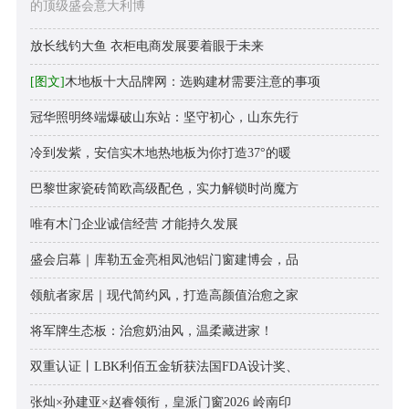
的顶级盛会意大利博
放长线钓大鱼 衣柜电商发展要着眼于未来
[图文]
木地板十大品牌网：选购建材需要注意的事项
冠华照明终端爆破山东站：坚守初心，山东先行
冷到发紫，安信实木地热地板为你打造37°的暖
巴黎世家瓷砖简欧高级配色，实力解锁时尚魔方
唯有木门企业诚信经营 才能持久发展
盛会启幕｜库勒五金亮相凤池铝门窗建博会，品
领航者家居｜现代简约风，打造高颜值治愈之家
将军牌生态板：治愈奶油风，温柔藏进家！
双重认证丨LBK利佰五金斩获法国FDA设计奖、
张灿×孙建亚×赵睿领衔，皇派门窗2026 岭南印