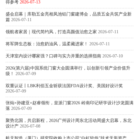
得参考
2026-07-13
盛会启幕｜库勒五金亮相凤池铝门窗建博会，品质五金共筑产业新
篇
2026-07-11
领航者家居｜现代简约风，打造高颜值治愈之家
2026-07-11
将军牌生态板：治愈奶油风，温柔藏进家！
2026-07-11
天津室内设计哪家强？口碑与实力并重的选择指南
2026-07-10
2026(第六届)中国系统门窗大会圆满举行，以创新引领产业价值升
级！
2026-07-09
双重认证丨LBK利佰五金斩获法国FDA设计奖、美国好设计奖
2026-07-09
张灿×孙建亚×赵睿领衔，皇派门窗2026 岭南印记研学设计沙龙圆满
落
2026-07-09
聚势北国，共启新程，2026广州设计周东北活动周盛大启幕，东北
设计产
2026-07-08
航天智造（厦门）研究院收购上市公司“白虹软件”技术无形资产