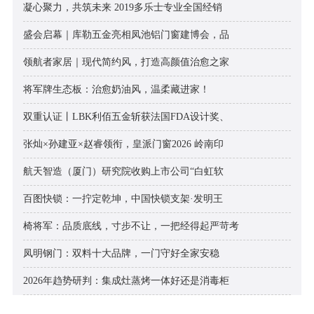
凝心聚力，共筑未来 2019多乐士专业全国经销
盛会启幕｜库勒五金亮相凤池铝门窗建博会，品
领航者家居｜现代简约风，打造高颜值治愈之家
将军牌生态板：治愈奶油风，温柔藏进家！
双重认证丨LBK利佰五金斩获法国FDA设计奖、
张灿×孙建亚×赵睿领衔，皇派门窗2026 岭南印
航天智造（厦门）研究院收购上市公司“白虹软
百图快锁：一拧定乾坤，中国快锁支架·发明王
椅将军：品质底线，寸步不让，一把经得起严苛考
凤明钢门：双料十大品牌，一门守好全家安稳
2026年趋势研判：集成灶蒸烤一体好还是消毒柜