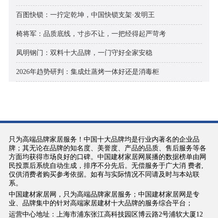
百图快锁：一拧定乾坤，中国快锁支架·发明王
椅将军：品质底线，寸步不让，一把经得起严苛考
凤明钢门：双料十大品牌，一门守好全家安稳
2026年趋势研判：集成灶蒸烤一体好还是消毒柜
只为高端品牌家居服务！中国十大品牌均是行业内著名的企业品
牌；其无论在品牌的知名度、美誉度、产品的品质、售后服务等各
方面均获得市场良好的口碑。中国建材家居网展播的数据榜单由网
民投票后系统自动生成，排序不分先后。无偿服务于广大消 费者,
仅供消费者购买参考依据。如有与实际情况不同请及时与本站联
系。
中国建材家居网，只为高端品牌家居服务；中国建材家居网是专
业、品牌集中的针对高端家居建材十大品牌的服务综合平台；
运营中心地址：上海市浦东张江高科技园区博云路2号浦软大厦12