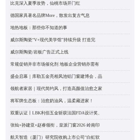
比克深入夏季攻势，仙桃市场开门红
德国家具著名品牌More，散发出复古气息
地热地板：那些你不知道的事
威尔斯陶瓷“V+现代美学馆”持续升级 打造完
威尔斯陶瓷/岩板广告正式上线
常规促销并非市场催化剂 地板企业营销亦需有
盛会启幕｜库勒五金亮相凤池铝门窗建博会，品
领航者家居｜现代简约风，打造高颜值治愈之家
将军牌生态板：治愈奶油风，温柔藏进家！
双重认证丨LBK利佰五金斩获法国FDA设计奖、
张灿×孙建亚×赵睿领衔，皇派门窗2026 岭南印
航天智造（厦门）研究院收购上市公司“白虹软