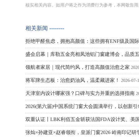
核实相关内容。如用户将之作为消费行为参考，本网敬告用
相关新闻 --------
拒绝甲醛焦虑，拥抱高颜值：这些拥有ENF级及国
盛会启幕｜库勒五金亮相凤池铝门窗建博会，品质
领航者家居｜现代简约风，打造高颜值治愈之家
202
将军牌生态板：治愈奶油风，温柔藏进家！
2026-07-
天津室内设计哪家强？口碑与实力并重的选择指南
2
2026(第六届)中国系统门窗大会圆满举行，以创新
双重认证丨LBK利佰五金斩获法国FDA设计奖、美
张灿×孙建亚×赵睿领衔，皇派门窗2026 岭南印记