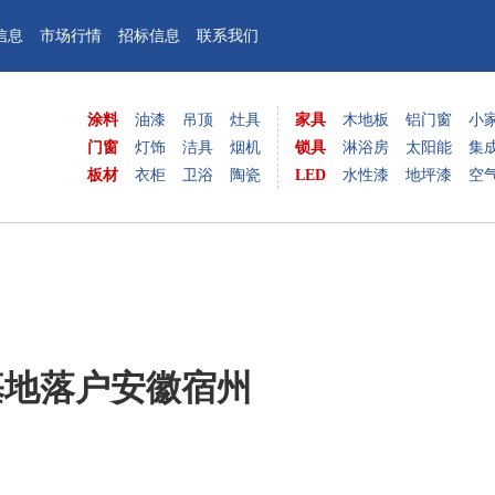
信息
市场行情
招标信息
联系我们
涂料
油漆
吊顶
灶具
家具
木地板
铝门窗
小
门窗
灯饰
洁具
烟机
锁具
淋浴房
太阳能
集
板材
衣柜
卫浴
陶瓷
LED
水性漆
地坪漆
空
基地落户安徽宿州