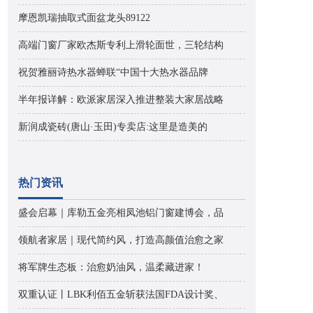
摩恩凯瑞抽取式面盆龙头89122
高端门窗厂家欧杰斯专利上滑轮面世，三轮结构
祝贺雅丽诗热水器蝉联“中国十大热水器品牌
半年报详解：欧派家居深入推进整装大家居战略
新润成瓷砖(唐山·玉田)专卖店:这里是造美的
热门资讯
盛会启幕｜库勒五金亮相凤池铝门窗建博会，品
领航者家居｜现代简约风，打造高颜值治愈之家
将军牌生态板：治愈奶油风，温柔藏进家！
双重认证丨LBK利佰五金斩获法国FDA设计奖、