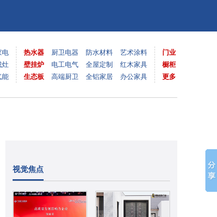
家电
热水器
厨卫电器
防水材料
艺术涂料
门业
成灶
壁挂炉
电工电气
全屋定制
红木家具
橱柜
气能
生态板
高端厨卫
全铝家居
办公家具
更多
视觉焦点