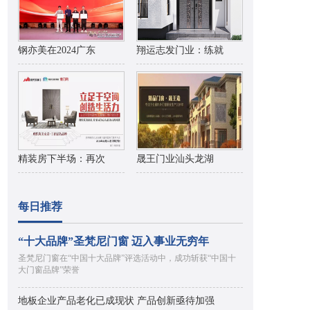
钢亦美在2024广东
翔运志发门业：练就
精装房下半场：再次
晟王门业汕头龙湖
每日推荐
“十大品牌”圣梵尼门窗 迈入事业无穷年
圣梵尼门窗在“中国十大品牌”评选活动中，成功斩获“中国十
大门窗品牌”荣誉
地板企业产品老化已成现状 产品创新亟待加强