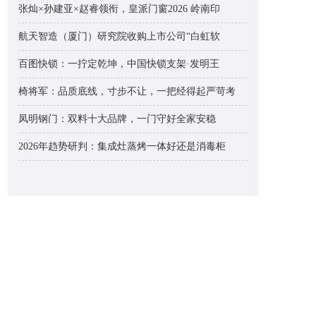
张灿×孙建亚×赵睿领衔，皇派门窗2026 岭南印
航天智造（厦门）研究院收购上市公司“白虹软
百图快锁：一拧定乾坤，中国快锁支架·发明王
椅将军：品质底线，寸步不让，一把经得起严苛考
凤明钢门：双料十大品牌，一门守好全家安稳
2026年趋势研判：集成灶蒸烤一体好还是消毒柜