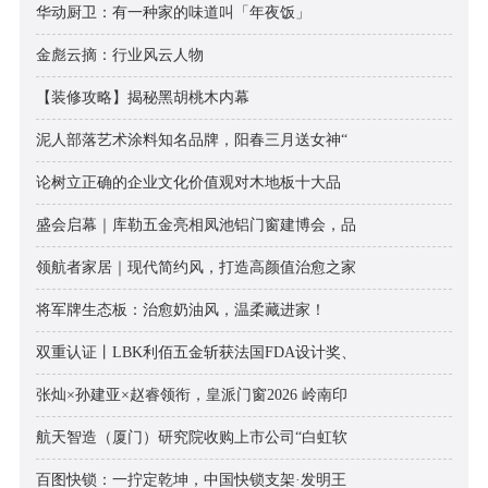
华动厨卫：有一种家的味道叫「年夜饭」
金彪云摘：行业风云人物
【装修攻略】揭秘黑胡桃木内幕
泥人部落艺术涂料知名品牌，阳春三月送女神“
论树立正确的企业文化价值观对木地板十大品
盛会启幕｜库勒五金亮相凤池铝门窗建博会，品
领航者家居｜现代简约风，打造高颜值治愈之家
将军牌生态板：治愈奶油风，温柔藏进家！
双重认证丨LBK利佰五金斩获法国FDA设计奖、
张灿×孙建亚×赵睿领衔，皇派门窗2026 岭南印
航天智造（厦门）研究院收购上市公司“白虹软
百图快锁：一拧定乾坤，中国快锁支架·发明王